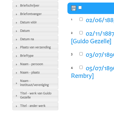
Briefschrijver
Briefontvanger
02/06/1885
1
Datum vóór
Datum
02/11/1887
2
Datum na
[Guido Gezelle]
Plaats van verzending
03/07/1896
3
Brieftype
Naam - persoon
05/07/1896
4
Naam - plaats
Rembry]
Naam -
instituut/vereniging
Titel - werk van Guido
Gezelle
Titel - ander werk