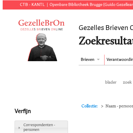
CTB - KANTL
Openbare Bibliotheek Brugge (Guido Gezellear
Gezelles Brieven 
Zoekresulta
Brieven
Verantwoordi
blader
zoek
Collectie:
Naam - persoon
Verfijn
Correspondenten -
personen