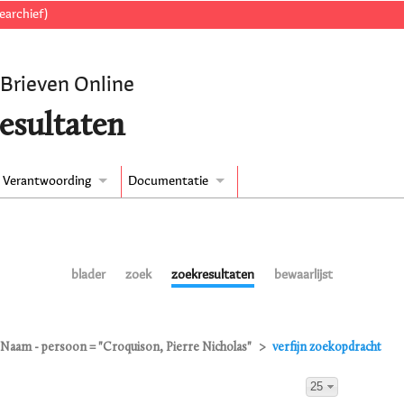
earchief)
 Brieven Online
esultaten
Verantwoording
Documentatie
blader
zoek
zoekresultaten
bewaarlijst
Naam - persoon = "Croquison, Pierre Nicholas"
verfijn zoekopdracht
25