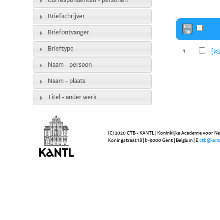
Correspondenten - personen
Briefschrijver
Briefontvanger
Brieftype
[25
1
Naam - persoon
Naam - plaats
Titel - ander werk
(C) 2020 CTB - KANTL | Koninklijke Academie voor N
Koningstraat 18 | b-9000 Gent | Belgium | E
ctb@kant