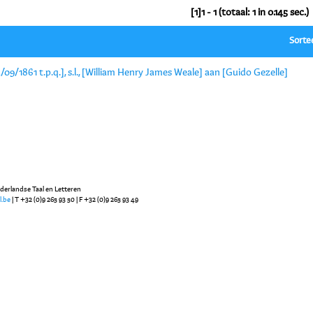
[1]1 - 1 (totaal: 1 in 0.145 sec.)
Sorte
/09/1861 t.p.q.], s.l., [William Henry James Weale] aan [Guido Gezelle]
ederlandse Taal en Letteren
l.be
| T +32 (0)9 265 93 50 | F +32 (0)9 265 93 49