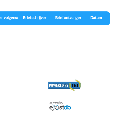
er volgens:
Briefschrijver
Briefontvanger
Datum