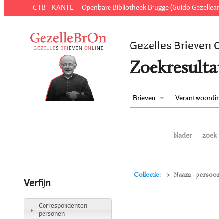
CTB - KANTL
Openbare Bibliotheek Brugge (Guido Gezellear
Gezelles Brieven 
Zoekresulta
Brieven
Verantwoordi
blader
zoek
Collectie:
Naam - persoon 
Verfijn
Correspondenten -
personen