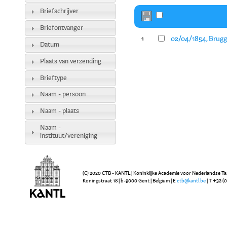
Briefschrijver
Briefontvanger
02/04/1854, Brugge
1
Datum
Plaats van verzending
Brieftype
Naam - persoon
Naam - plaats
Naam -
instituut/vereniging
(C) 2020 CTB - KANTL | Koninklijke Academie voor Nederlandse Ta
Koningstraat 18 | b-9000 Gent | Belgium | E
ctb@kantl.be
| T +32 (0