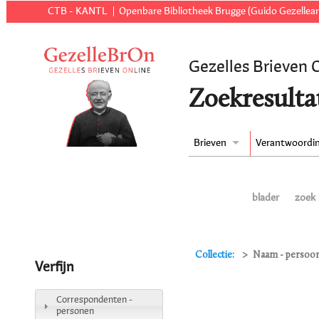
CTB - KANTL
Openbare Bibliotheek Brugge (Guido Gezellear
Gezelles Brieven 
Zoekresulta
Brieven
Verantwoordi
blader
zoek
Collectie:
Naam - persoon
Verfijn
Correspondenten -
personen