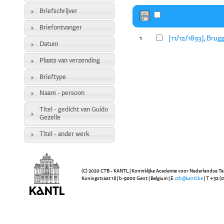
Briefschrijver
Briefontvanger
[11/12/1893], Brug
1
Datum
Plaats van verzending
Brieftype
Naam - persoon
Titel - gedicht van Guido
Gezelle
Titel - ander werk
(C) 2020 CTB - KANTL | Koninklijke Academie voor Nederlandse Ta
Koningstraat 18 | b-9000 Gent | Belgium | E
ctb@kantl.be
| T +32 (0