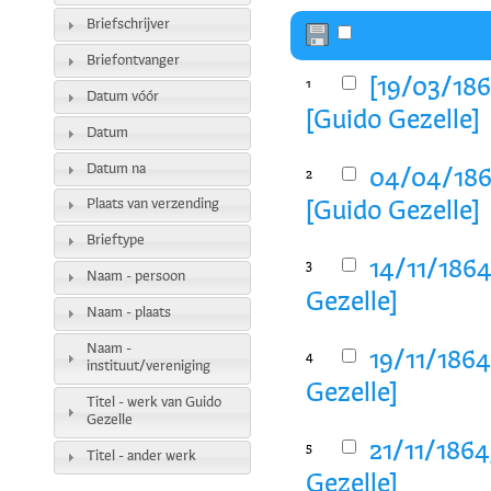
Briefschrijver
Briefontvanger
[19/03/186
1
Datum vóór
[Guido Gezelle]
Datum
Datum na
04/04/186
2
Plaats van verzending
[Guido Gezelle]
Brieftype
14/11/1864
3
Naam - persoon
Gezelle]
Naam - plaats
Naam -
19/11/1864
4
instituut/vereniging
Gezelle]
Titel - werk van Guido
Gezelle
21/11/1864
5
Titel - ander werk
Gezelle]