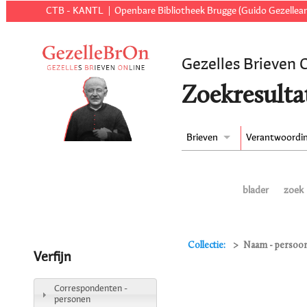
CTB - KANTL
Openbare Bibliotheek Brugge (Guido Gezellear
Gezelles Brieven 
Zoekresulta
Brieven
Verantwoordi
blader
zoek
Collectie:
Naam - persoon
Verfijn
Correspondenten -
personen