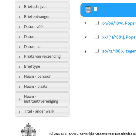
Briefschrijver
Briefontvanger
03/06/1879, Poper
1
Datum vóór
Datum
xx/[11/1881], Pope
2
Datum na
20/12/1886, Izegem
3
Plaats van verzending
Brieftype
Naam - persoon
Naam - plaats
Naam -
instituut/vereniging
Titel - ander werk
(C) 2020 CTB - KANTL | Koninklijke Academie voor Nederlandse Ta