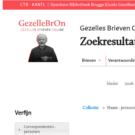
CTB - KANTL
Openbare Bibliotheek Brugge (Guido Gezellear
Gezelles Brieven 
Zoekresulta
Brieven
Verantwoordi
blader
zoek
Collectie:
Naam - persoon
Verfijn
Correspondenten -
personen