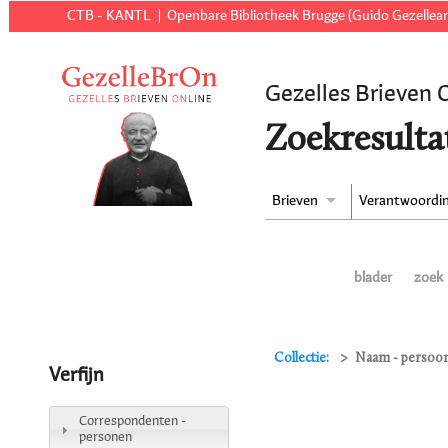
CTB - KANTL
Openbare Bibliotheek Brugge (Guido Gezellear
Gezelles Brieven 
Zoekresulta
Brieven
Verantwoordi
blader
zoek
Collectie:
Naam - persoon
Verfijn
Correspondenten -
personen