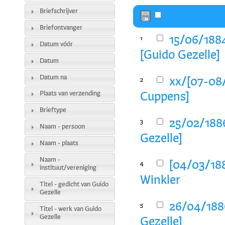
Briefschrijver
Briefontvanger
15/06/1884
1
Datum vóór
[Guido Gezelle]
Datum
Datum na
xx/[07-08/
2
Plaats van verzending
Cuppens]
Brieftype
25/02/1886
3
Naam - persoon
Gezelle]
Naam - plaats
Naam -
[04/03/188
4
instituut/vereniging
Winkler
Titel - gedicht van Guido
Gezelle
26/04/1886
5
Titel - werk van Guido
Gezelle
Gezelle]