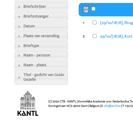
Briefschrijver
Briefontvanger
[29/10/1878], Brug
1
Datum
Plaats van verzending
29/10/[1878], Kort
2
Brieftype
Naam - persoon
Naam - plaats
Titel - gedicht van Guido
Gezelle
(C) 2020 CTB - KANTL | Koninklijke Academie voor Nederlandse Ta
Koningstraat 18 | b-9000 Gent | Belgium | E
ctb@kantl.be
| T +32 (0