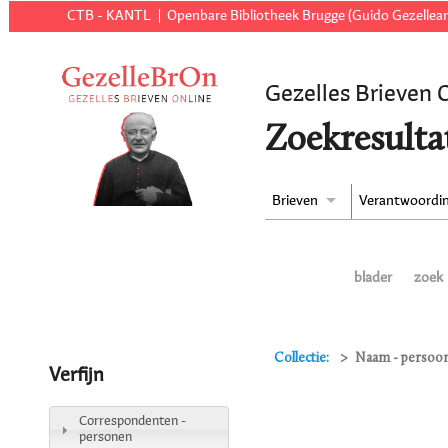
CTB - KANTL
Openbare Bibliotheek Brugge (Guido Gezellear
Gezelles Brieven 
Zoekresulta
Brieven
Verantwoordi
blader
zoek
Collectie:
Naam - persoon
Verfijn
Correspondenten -
personen