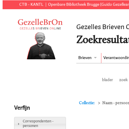
CTB - KANTL
Openbare Bibliotheek Brugge (Guido Gezellear
Gezelles Brieven 
Zoekresulta
Brieven
Verantwoordi
blader
zoek
Collectie:
Naam - persoon
Verfijn
Correspondenten -
personen