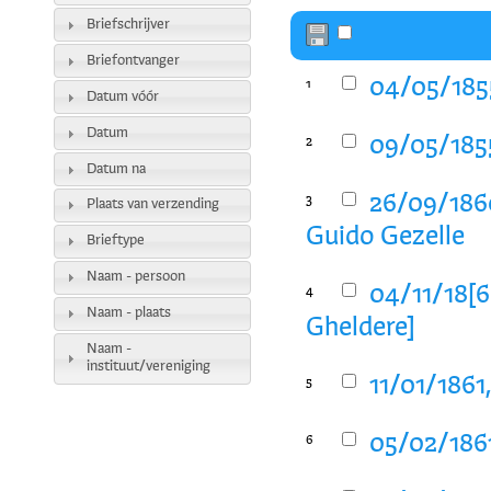
Briefschrijver
Briefontvanger
04/05/1855
1
Datum vóór
Datum
09/05/1855
2
Datum na
26/09/1860
3
Plaats van verzending
Guido Gezelle
Brieftype
Naam - persoon
04/11/18[6
4
Naam - plaats
Gheldere]
Naam -
instituut/vereniging
11/01/1861
5
05/02/1861
6