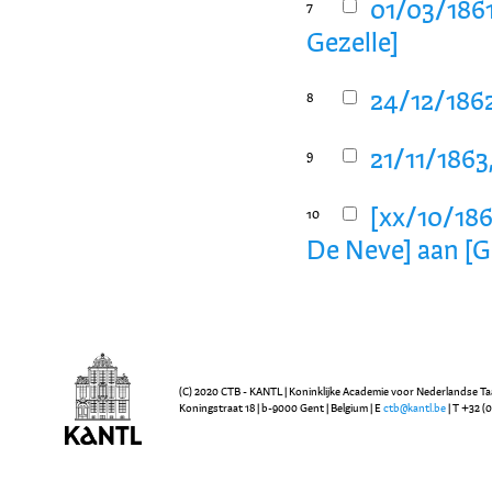
01/03/1861
7
Gezelle]
24/12/1862
8
21/11/1863
9
[xx/10/1860
10
De Neve] aan [G
(C) 2020 CTB - KANTL | Koninklijke Academie voor Nederlandse Ta
Koningstraat 18 | b-9000 Gent | Belgium | E
ctb@kantl.be
| T +32 (0