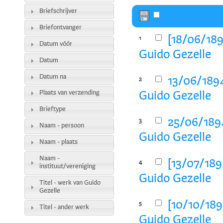
Briefschrijver
Briefontvanger
[18/06/189
1
Datum vóór
Guido Gezelle
Datum
Datum na
13/06/1894
2
Plaats van verzending
Guido Gezelle
Brieftype
25/06/1894
3
Naam - persoon
Guido Gezelle
Naam - plaats
Naam -
[13/07/189
4
instituut/vereniging
Guido Gezelle
Titel - werk van Guido
Gezelle
[10/10/189
5
Titel - ander werk
Guido Gezelle