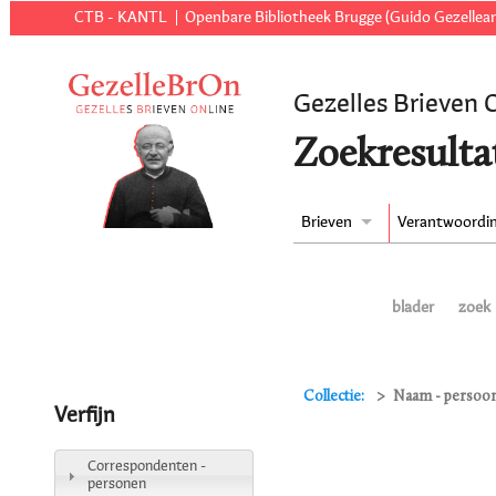
CTB - KANTL
Openbare Bibliotheek Brugge (Guido Gezellear
Gezelles Brieven 
Zoekresulta
Brieven
Verantwoordi
blader
zoek
Collectie:
Naam - persoon
Verfijn
Correspondenten -
personen