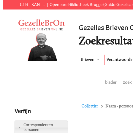
CTB - KANTL
Openbare Bibliotheek Brugge (Guido Gezellear
Gezelles Brieven 
Zoekresulta
Brieven
Verantwoordi
blader
zoek
Collectie:
Naam - persoon 
Verfijn
Correspondenten -
personen