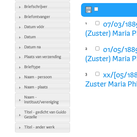
Briefschrijver
Briefontvanger
07/03/1889
1
Datum vóór
(Zuster) Maria 
Datum
Datum na
01/05/1889
2
Plaats van verzending
(Zuster) Maria 
Brieftype
xx/[05/188
3
Naam - persoon
Zuster Maria Ph
Naam - plaats
Naam -
instituut/vereniging
Titel - gedicht van Guido
Gezelle
Titel - ander werk