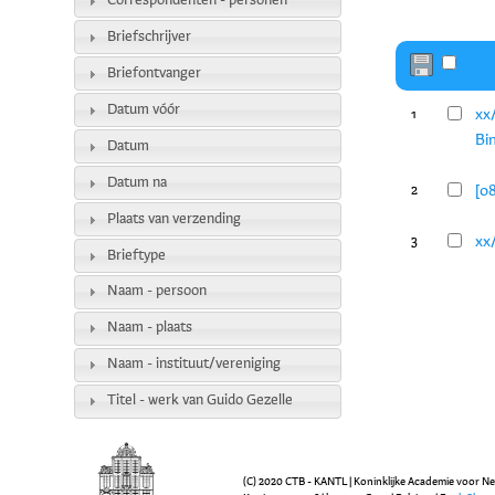
Correspondenten - personen
Briefschrijver
Briefontvanger
Datum vóór
xx
1
Bi
Datum
Datum na
[0
2
Plaats van verzending
xx
3
Brieftype
Naam - persoon
Naam - plaats
Naam - instituut/vereniging
Titel - werk van Guido Gezelle
(C) 2020 CTB - KANTL | Koninklijke Academie voor N