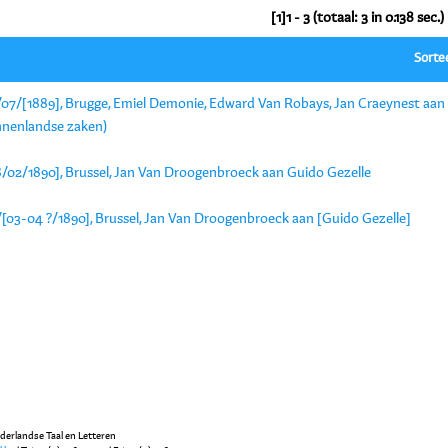
[1]1 - 3 (totaal: 3 in 0.138 sec.)
Sorte
/07/[1889], Brugge, Emiel Demonie, Edward Van Robays, Jan Craeynest aa
nnenlandse zaken)
8/02/1890], Brussel, Jan Van Droogenbroeck aan Guido Gezelle
/[03-04 ?/1890], Brussel, Jan Van Droogenbroeck aan [Guido Gezelle]
ederlandse Taal en Letteren