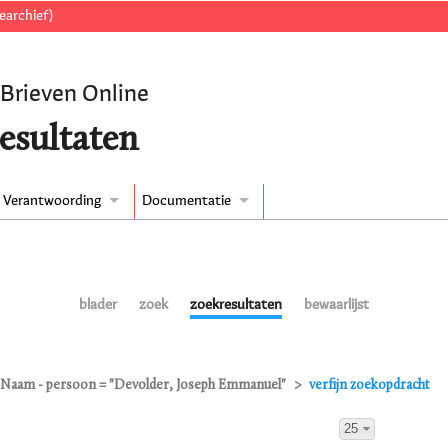
earchief)
 Brieven Online
esultaten
Verantwoording
Documentatie
blader
zoek
zoekresultaten
bewaarlijst
Naam - persoon = "Devolder, Joseph Emmanuel"
verfijn zoekopdracht
25