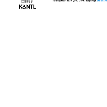
Koningstraat 18 | b-9000 Gent | Belgium | E
ctb@kant