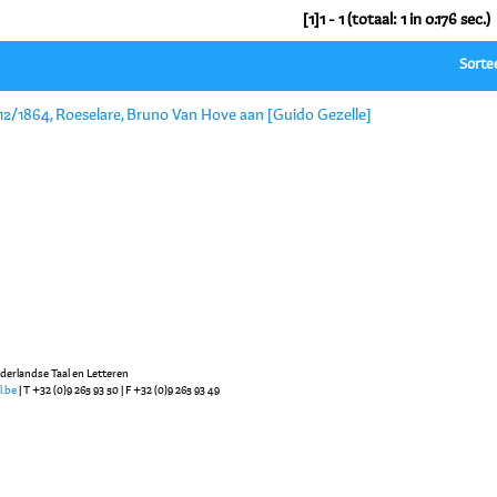
[1]1 - 1 (totaal: 1 in 0.176 sec.)
Sorte
/12/1864, Roeselare, Bruno Van Hove aan [Guido Gezelle]
ederlandse Taal en Letteren
l.be
| T +32 (0)9 265 93 50 | F +32 (0)9 265 93 49