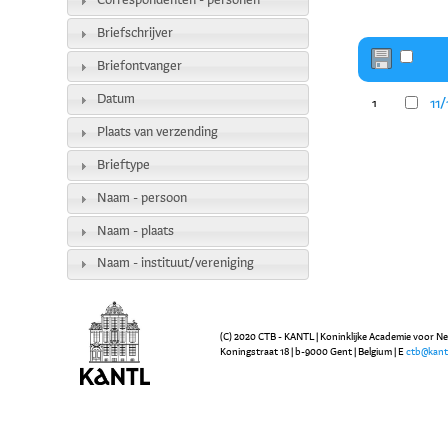
Correspondenten - personen
Briefschrijver
Briefontvanger
Datum
11
1
Plaats van verzending
Brieftype
Naam - persoon
Naam - plaats
Naam - instituut/vereniging
(C) 2020 CTB - KANTL | Koninklijke Academie voor N
Koningstraat 18 | b-9000 Gent | Belgium | E
ctb@kant