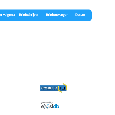
er volgens:
Briefschrijver
Briefontvanger
Datum