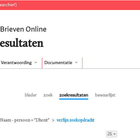
earchief)
 Brieven Online
esultaten
Verantwoording
Documentatie
blader
zoek
zoekresultaten
bewaarlijst
Naam - persoon = "Dhont"
verfijn zoekopdracht
25