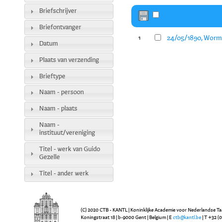
Briefschrijver
Briefontvanger
24/05/1890, Worme
1
Datum
Plaats van verzending
Brieftype
Naam - persoon
Naam - plaats
Naam -
instituut/vereniging
Titel - werk van Guido
Gezelle
Titel - ander werk
(C) 2020 CTB - KANTL | Koninklijke Academie voor Nederlandse Ta
Koningstraat 18 | b-9000 Gent | Belgium | E
ctb@kantl.be
| T +32 (0