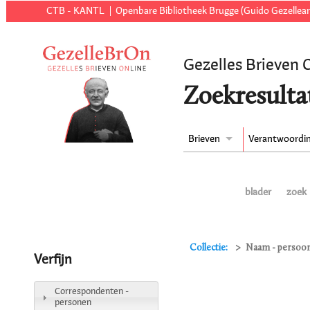
CTB - KANTL
Openbare Bibliotheek Brugge (Guido Gezellear
Gezelles Brieven 
Zoekresulta
Brieven
Verantwoordi
blader
zoek
Collectie:
Naam - persoon
Verfijn
Correspondenten -
personen