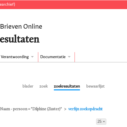
earchief)
 Brieven Online
esultaten
Verantwoording
Documentatie
blader
zoek
zoekresultaten
bewaarlijst
Naam - persoon = "Dilphine (Zuster)"
verfijn zoekopdracht
25