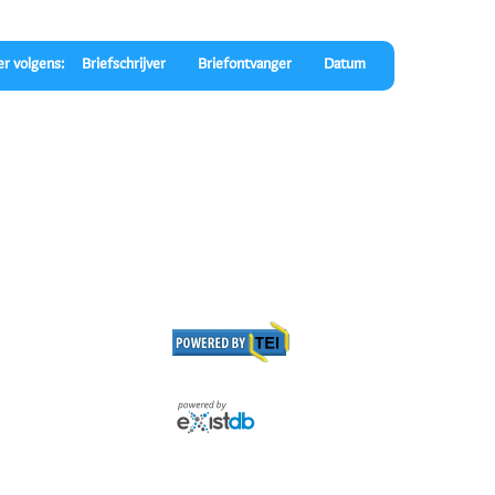
er volgens:
Briefschrijver
Briefontvanger
Datum