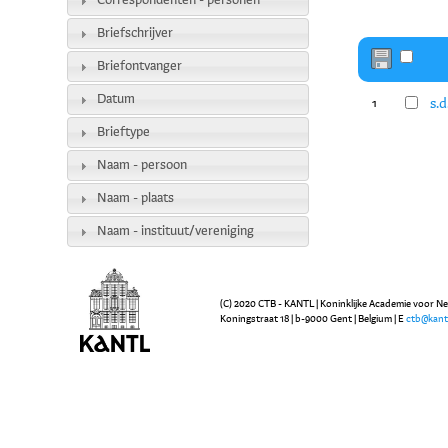
Correspondenten - personen
Briefschrijver
Briefontvanger
Datum
s.d
1
Brieftype
Naam - persoon
Naam - plaats
Naam - instituut/vereniging
(C) 2020 CTB - KANTL | Koninklijke Academie voor N
Koningstraat 18 | b-9000 Gent | Belgium | E
ctb@kant