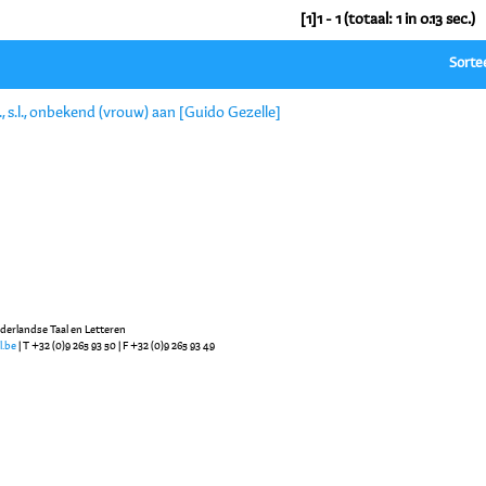
[1]1 - 1 (totaal: 1 in 0.13 sec.)
Sorte
., s.l., onbekend (vrouw) aan [Guido Gezelle]
ederlandse Taal en Letteren
l.be
| T +32 (0)9 265 93 50 | F +32 (0)9 265 93 49