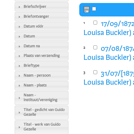
Briefschrijver
Briefontvanger
17/09/1872
1
Datum vóór
Louisa Buckler) 
Datum
Datum na
07/08/1874
2
Plaats van verzending
Louisa Buckler) 
Brieftype
31/07/[187
3
Naam - persoon
Louisa Buckler) 
Naam - plaats
Naam -
instituut/vereniging
Titel - gedicht van Guido
Gezelle
Titel - werk van Guido
Gezelle