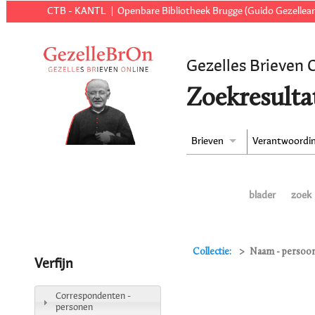
CTB - KANTL
Openbare Bibliotheek Brugge (Guido Gezellear
Gezelles Brieven 
Zoekresulta
Brieven
Verantwoordi
blader
zoek
Collectie:
Naam - persoon 
Verfijn
Correspondenten -
personen