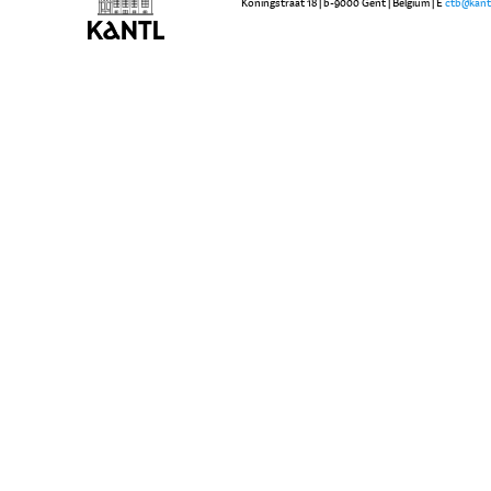
Koningstraat 18 | b-9000 Gent | Belgium | E
ctb@kant