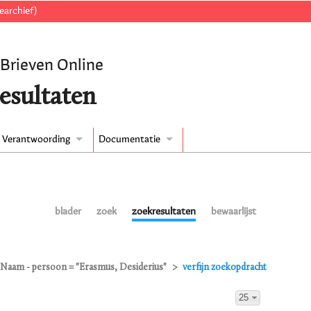
earchief)
 Brieven Online
esultaten
Verantwoording
Documentatie
blader
zoek
zoekresultaten
bewaarlijst
Naam - persoon = "Erasmus, Desiderius"
verfijn zoekopdracht
25