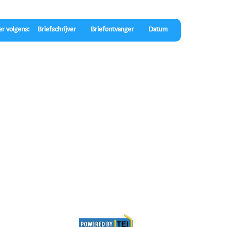
er volgens:
Briefschrijver
Briefontvanger
Datum