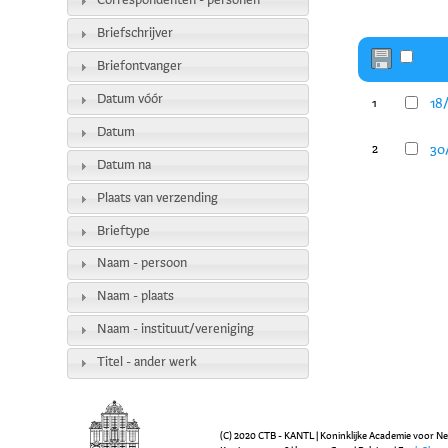
Correspondenten - personen
Briefschrijver
Briefontvanger
Datum vóór
18
1
Datum
30/
2
Datum na
Plaats van verzending
Brieftype
Naam - persoon
Naam - plaats
Naam - instituut/vereniging
Titel - ander werk
(C) 2020 CTB - KANTL | Koninklijke Academie voor N