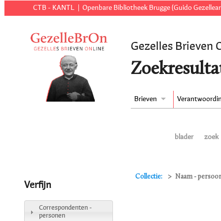
CTB - KANTL
Openbare Bibliotheek Brugge (Guido Gezellear
Gezelles Brieven 
Zoekresulta
Brieven
Verantwoordi
blader
zoek
Collectie:
Naam - persoon
Verfijn
Correspondenten -
personen