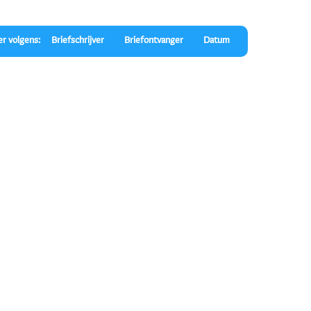
er volgens:
Briefschrijver
Briefontvanger
Datum