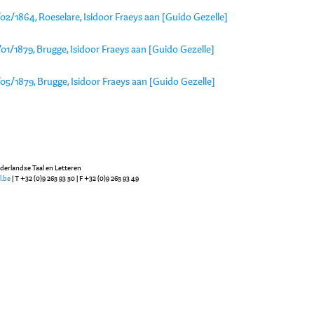
02/1864, Roeselare, Isidoor Fraeys aan [Guido Gezelle]
01/1879, Brugge, Isidoor Fraeys aan [Guido Gezelle]
05/1879, Brugge, Isidoor Fraeys aan [Guido Gezelle]
ederlandse Taal en Letteren
l.be
| T +32 (0)9 265 93 50 | F +32 (0)9 265 93 49