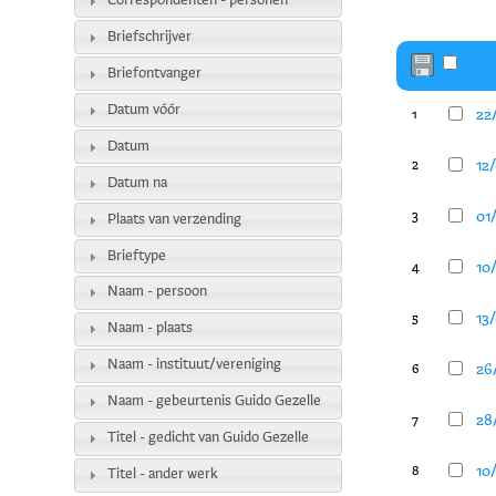
Correspondenten - personen
Briefschrijver
Briefontvanger
Datum vóór
22/
1
Datum
12/
2
Datum na
01/
3
Plaats van verzending
Brieftype
10/
4
Naam - persoon
13/
5
Naam - plaats
Naam - instituut/vereniging
26/
6
Naam - gebeurtenis Guido Gezelle
28/
7
Titel - gedicht van Guido Gezelle
10/
8
Titel - ander werk