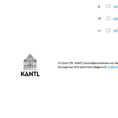
14/
9
29/
10
16/
11
(C) 2020 CTB - KANTL | Koninklijke Academie voor N
Koningstraat 18 | b-9000 Gent | Belgium | E
ctb@kant