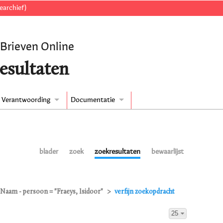
earchief)
 Brieven Online
esultaten
Verantwoording
Documentatie
blader
zoek
zoekresultaten
bewaarlijst
Naam - persoon = "Fraeys, Isidoor"
verfijn zoekopdracht
25