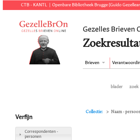
CTB - KANTL
Openbare Bibliotheek Brugge (Guido Gezellear
Gezelles Brieven 
Zoekresulta
Brieven
Verantwoordi
blader
zoek
Collectie:
Naam - persoon 
Verfijn
Correspondenten -
personen