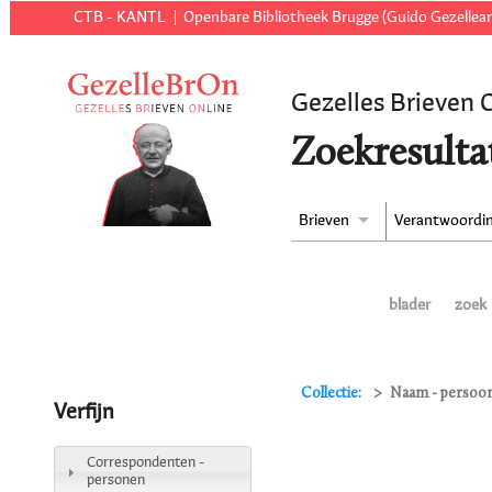
CTB - KANTL
Openbare Bibliotheek Brugge (Guido Gezellear
Gezelles Brieven 
Zoekresulta
Brieven
Verantwoordi
blader
zoek
Collectie:
Naam - persoon
Verfijn
Correspondenten -
personen