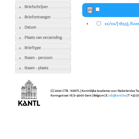
Briefschrijver
Briefontvanger
xx/xx/[1859], Roes
1
Datum
Plaats van verzending
Brieftype
Naam - persoon
Naam - plaats
(C) 2020 CTB - KANTL | Koninklijke Academie voor Nederlandse Ta
Koningstraat 18 | b-9000 Gent | Belgium | E
ctb@kantl.be
| T +32 (0