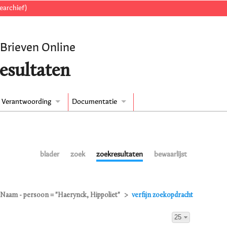
earchief)
 Brieven Online
esultaten
Verantwoording
Documentatie
blader
zoek
zoekresultaten
bewaarlijst
Naam - persoon = "Haerynck, Hippoliet"
verfijn zoekopdracht
25