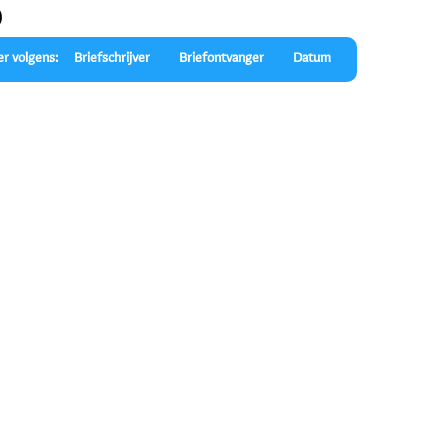
)
er volgens:
Briefschrijver
Briefontvanger
Datum