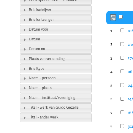
Correspondenten - personen
Briefschrijver
Briefontvanger
Datum vóór
10
1
Datum
23
2
Datum na
27/
3
Plaats van verzending
Brieftype
06
4
Naam - persoon
04/
5
Naam - plaats
Naam - instituut/vereniging
14/
6
Titel - werk van Guido Gezelle
16/
7
Titel - ander werk
[02
8