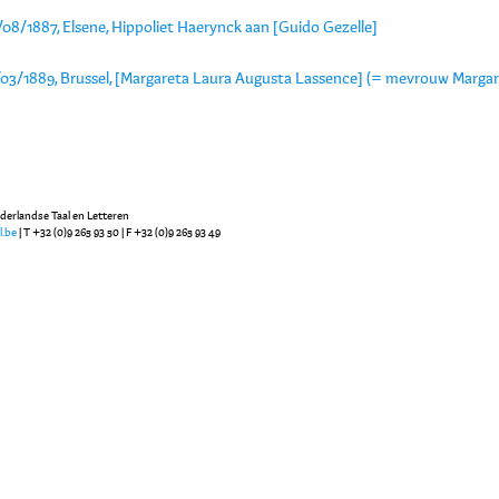
08/1887, Elsene, Hippoliet Haerynck aan [Guido Gezelle]
/03/1889, Brussel, [Margareta Laura Augusta Lassence] (= mevrouw Margar
ederlandse Taal en Letteren
l.be
| T +32 (0)9 265 93 50 | F +32 (0)9 265 93 49