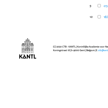
07/
9
18
10
(C) 2020 CTB - KANTL | Koninklijke Academie voor N
Koningstraat 18 | b-9000 Gent | Belgium | E
ctb@kant