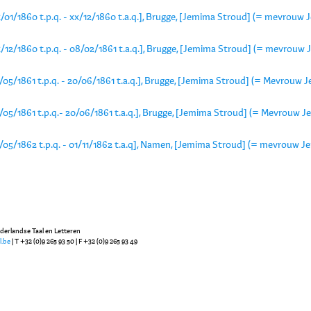
x/01/1860 t.p.q. - xx/12/1860 t.a.q.], Brugge, [Jemima Stroud] (= mevrouw
x/12/1860 t.p.q. - 08/02/1861 t.a.q.], Brugge, [Jemima Stroud] (= mevrouw
/05/1861 t.p.q. - 20/06/1861 t.a.q.], Brugge, [Jemima Stroud] (= Mevrouw
1/05/1861 t.p.q.- 20/06/1861 t.a.q.], Brugge, [Jemima Stroud] (= Mevrouw 
1/05/1862 t.p.q. - 01/11/1862 t.a.q], Namen, [Jemima Stroud] (= mevrouw 
ederlandse Taal en Letteren
l.be
| T +32 (0)9 265 93 50 | F +32 (0)9 265 93 49