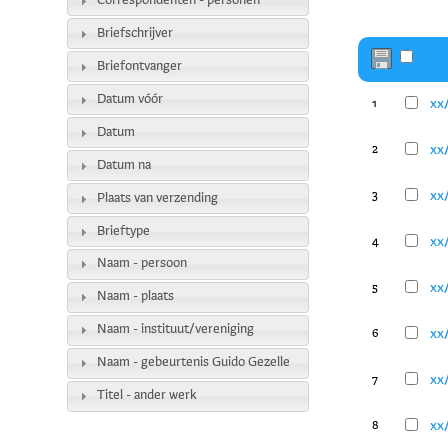
Correspondenten - personen
Briefschrijver
Briefontvanger
Datum vóór
xx
1
Datum
xx
2
Datum na
xx
3
Plaats van verzending
Brieftype
xx
4
Naam - persoon
xx
5
Naam - plaats
Naam - instituut/vereniging
xx
6
Naam - gebeurtenis Guido Gezelle
xx
7
Titel - ander werk
xx
8