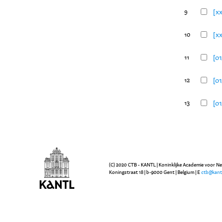
[x
9
[x
10
[01
11
[0
12
[0
13
(C) 2020 CTB - KANTL | Koninklijke Academie voor N
Koningstraat 18 | b-9000 Gent | Belgium | E
ctb@kant