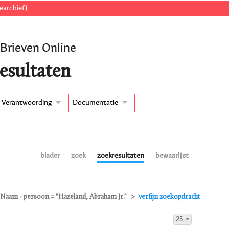
earchief)
 Brieven Online
esultaten
Verantwoording
Documentatie
blader
zoek
zoekresultaten
bewaarlijst
Naam - persoon = "Hazeland, Abraham Jr."
verfijn zoekopdracht
25