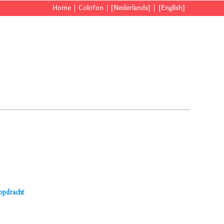
Home
Colofon
[Nederlands]
[English]
kopdracht