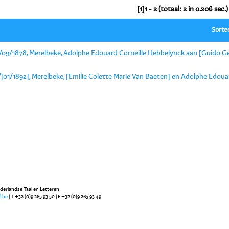
[1]1 - 2 (totaal: 2 in 0.206 sec.)
Sorte
/09/1878, Merelbeke, Adolphe Edouard Corneille Hebbelynck aan [Guido Ge
/[01/1892], Merelbeke, [Emilie Colette Marie Van Baeten] en Adolphe Edoua
ederlandse Taal en Letteren
l.be
| T +32 (0)9 265 93 50 | F +32 (0)9 265 93 49