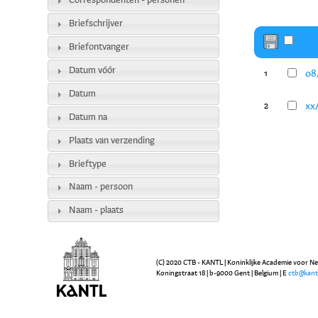
Correspondenten - personen
Briefschrijver
Briefontvanger
Datum vóór
08
1
Datum
xx
2
Datum na
Plaats van verzending
Brieftype
Naam - persoon
Naam - plaats
(C) 2020 CTB - KANTL | Koninklijke Academie voor N
Koningstraat 18 | b-9000 Gent | Belgium | E
ctb@kant