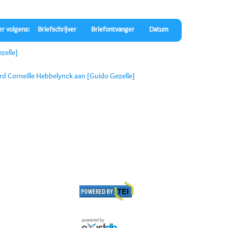
er volgens:
Briefschrijver
Briefontvanger
Datum
zelle]
rd Corneille Hebbelynck aan [Guido Gezelle]