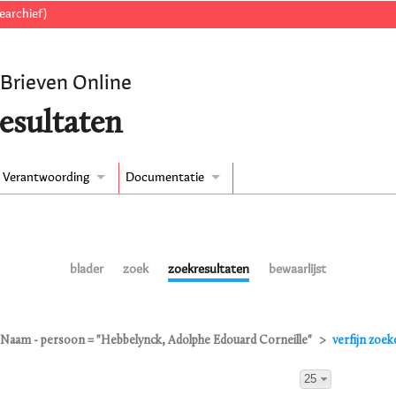
earchief)
 Brieven Online
esultaten
Verantwoording
Documentatie
blader
zoek
zoekresultaten
bewaarlijst
Naam - persoon = "Hebbelynck, Adolphe Edouard Corneille"
verfijn zoe
25