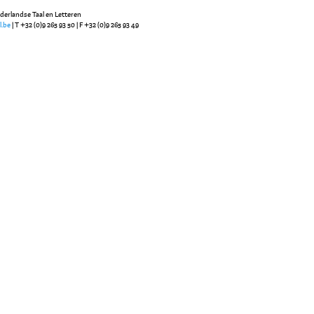
ederlandse Taal en Letteren
l.be
| T +32 (0)9 265 93 50 | F +32 (0)9 265 93 49