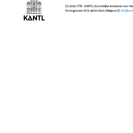
(C) 2020 CTB - KANTL | Koninklijke Academie voor N
Koningstraat 18 | b-9000 Gent | Belgium | E
ctb@kant