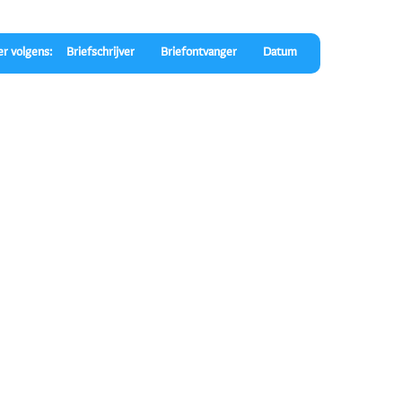
er volgens:
Briefschrijver
Briefontvanger
Datum