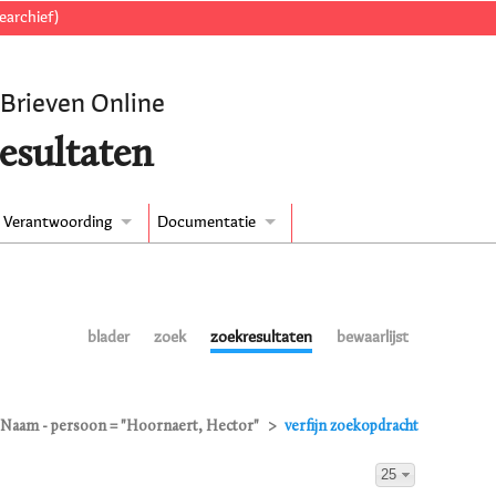
earchief)
 Brieven Online
esultaten
Verantwoording
Documentatie
blader
zoek
zoekresultaten
bewaarlijst
Naam - persoon = "Hoornaert, Hector"
verfijn zoekopdracht
25