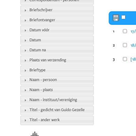
Correspondenten - personen
Briefschrijver
Briefontvanger
Datum vóór
17
1
Datum
18/
2
Datum na
[18
3
Plaats van verzending
Brieftype
Naam - persoon
Naam - plaats
Naam - instituut/vereniging
Titel - gedicht van Guido Gezelle
Titel - ander werk