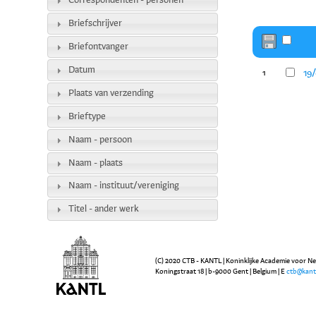
Correspondenten - personen
Briefschrijver
Briefontvanger
Datum
19/
1
Plaats van verzending
Brieftype
Naam - persoon
Naam - plaats
Naam - instituut/vereniging
Titel - ander werk
(C) 2020 CTB - KANTL | Koninklijke Academie voor N
Koningstraat 18 | b-9000 Gent | Belgium | E
ctb@kant