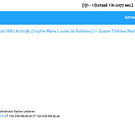
[1]1 - 1 (totaal: 1 in 0.177 sec.)
Sorte
06/1887, Kortrijk, [Sophie Marie Louise de Robiano] (= Zuster Thérèse Mari
ederlandse Taal en Letteren
l.be
| T +32 (0)9 265 93 50 | F +32 (0)9 265 93 49