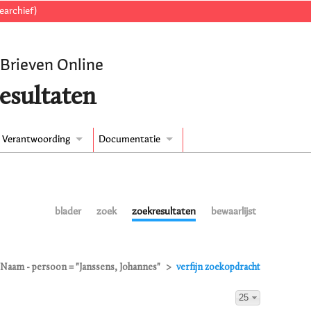
earchief)
 Brieven Online
esultaten
Verantwoording
Documentatie
blader
zoek
zoekresultaten
bewaarlijst
Naam - persoon = "Janssens, Johannes"
verfijn zoekopdracht
25