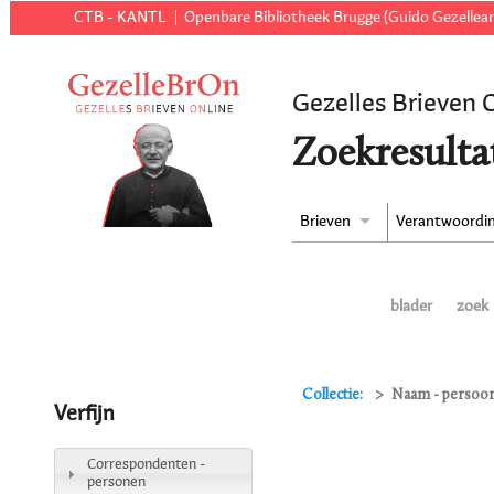
CTB - KANTL
Openbare Bibliotheek Brugge (Guido Gezellear
Gezelles Brieven 
Zoekresulta
Brieven
Verantwoordi
blader
zoek
Collectie:
Naam - persoon
Verfijn
Correspondenten -
personen