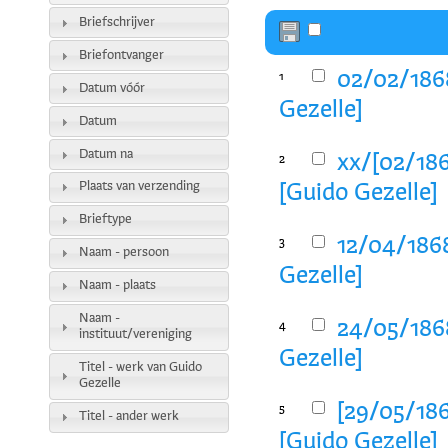
Briefschrijver
Briefontvanger
02/02/1868
1
Datum vóór
Gezelle]
Datum
Datum na
xx/[02/186
2
Plaats van verzending
[Guido Gezelle]
Brieftype
12/04/1868
3
Naam - persoon
Gezelle]
Naam - plaats
Naam -
24/05/1868
4
instituut/vereniging
Gezelle]
Titel - werk van Guido
Gezelle
[29/05/186
5
Titel - ander werk
[Guido Gezelle]