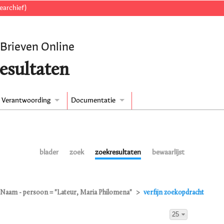
earchief)
 Brieven Online
esultaten
Verantwoording
Documentatie
blader
zoek
zoekresultaten
bewaarlijst
Naam - persoon = "Lateur, Maria Philomena"
verfijn zoekopdracht
25