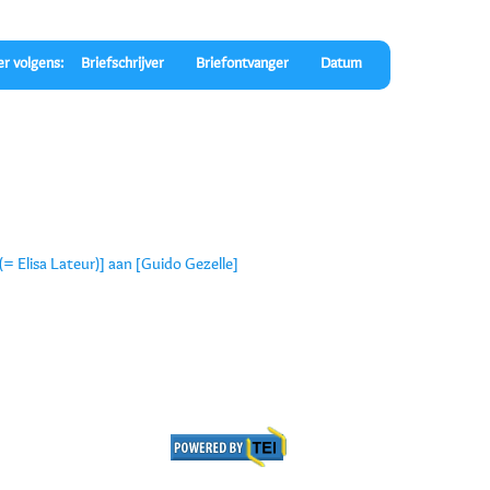
er volgens:
Briefschrijver
Briefontvanger
Datum
(= Elisa Lateur)] aan [Guido Gezelle]