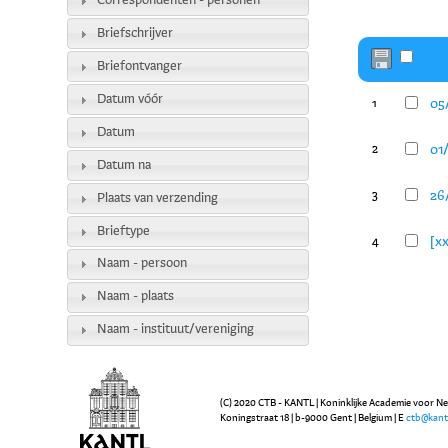
Correspondenten - personen
Briefschrijver
Briefontvanger
Datum vóór
05/
1
Datum
01/
2
Datum na
26/
3
Plaats van verzending
Brieftype
[xx
4
Naam - persoon
Naam - plaats
Naam - instituut/vereniging
(C) 2020 CTB - KANTL | Koninklijke Academie voor N
Koningstraat 18 | b-9000 Gent | Belgium | E
ctb@kant