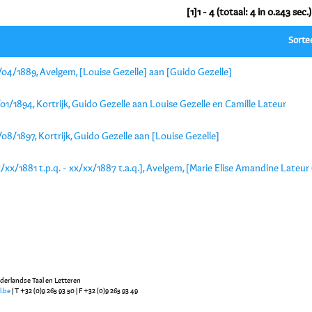
[1]1 - 4 (totaal: 4 in 0.243 sec.)
Sorte
04/1889, Avelgem, [Louise Gezelle] aan [Guido Gezelle]
01/1894, Kortrijk, Guido Gezelle aan Louise Gezelle en Camille Lateur
08/1897, Kortrijk, Guido Gezelle aan [Louise Gezelle]
/xx/1881 t.p.q. - xx/xx/1887 t.a.q.], Avelgem, [Marie Elise Amandine Lateur 
ederlandse Taal en Letteren
l.be
| T +32 (0)9 265 93 50 | F +32 (0)9 265 93 49