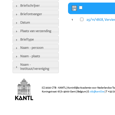
Briefschrijver
Briefontvanger
25/11/1868, Vervie
1
Datum
Plaats van verzending
Brieftype
Naam - persoon
Naam - plaats
Naam -
instituut/vereniging
(C) 2020 CTB - KANTL | Koninklijke Academie voor Nederlandse Ta
Koningstraat 18 | b-9000 Gent | Belgium | E
ctb@kantl.be
| T +32 (0