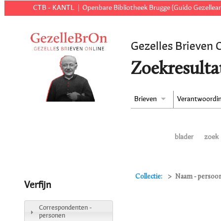
CTB - KANTL
Openbare Bibliotheek Brugge (Guido Gezellear
Gezelles Brieven 
Zoekresulta
Brieven
Verantwoordi
blader
zoek
Collectie:
Naam - persoon 
Verfijn
Correspondenten -
personen