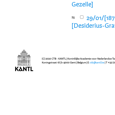
Gezelle]
29/01/[1875
25
[Desiderius-Gra
(C) 2020 CTB - KANTL | Koninklijke Academie voor Nederlandse Ta
Koningstraat 18 | b-9000 Gent | Belgium | E
ctb@kantl.be
| T +32 (0