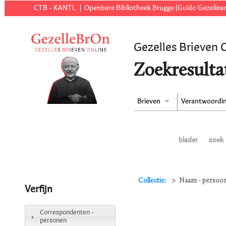
CTB - KANTL
Openbare Bibliotheek Brugge (Guido Gezellear
Gezelles Brieven 
Zoekresulta
Brieven
Verantwoordi
blader
zoek
Collectie:
Naam - persoon
Verfijn
Correspondenten -
personen