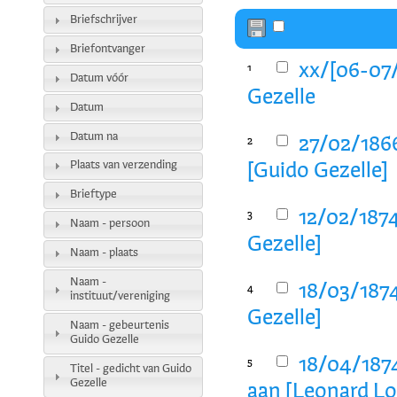
Briefschrijver
Briefontvanger
xx/[06-07/
1
Datum vóór
Gezelle
Datum
Datum na
27/02/186
2
Plaats van verzending
[Guido Gezelle]
Brieftype
12/02/1874
3
Naam - persoon
Gezelle]
Naam - plaats
Naam -
18/03/1874
4
instituut/vereniging
Gezelle]
Naam - gebeurtenis
Guido Gezelle
18/04/187
5
Titel - gedicht van Guido
Gezelle
aan [Leonard Lo