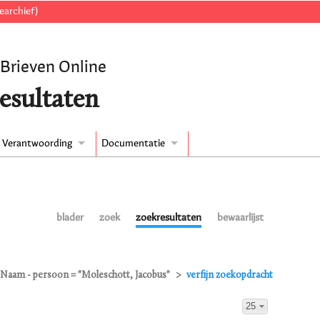
earchief)
 Brieven Online
esultaten
Verantwoording
Documentatie
blader
zoek
zoekresultaten
bewaarlijst
Naam - persoon = "Moleschott, Jacobus"
verfijn zoekopdracht
25