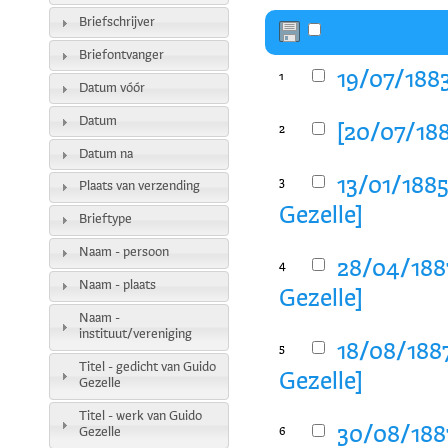
Briefschrijver
Briefontvanger
19/07/1883
1
Datum vóór
Datum
[20/07/188
2
Datum na
13/01/1885
3
Plaats van verzending
Gezelle]
Brieftype
Naam - persoon
28/04/1887
4
Naam - plaats
Gezelle]
Naam -
instituut/vereniging
18/08/1887
5
Titel - gedicht van Guido
Gezelle]
Gezelle
Titel - werk van Guido
30/08/1887
Gezelle
6