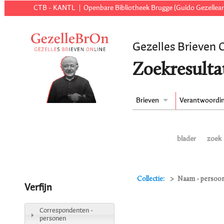
CTB - KANTL
Openbare Bibliotheek Brugge (Guido Gezellear
Gezelles Brieven 
Zoekresulta
Brieven
Verantwoordi
blader
zoek
Collectie:
Naam - persoon
Verfijn
Correspondenten -
personen