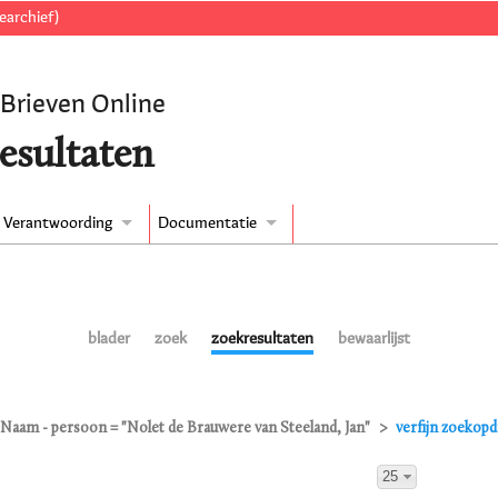
earchief)
 Brieven Online
esultaten
Verantwoording
Documentatie
blader
zoek
zoekresultaten
bewaarlijst
Naam - persoon = "Nolet de Brauwere van Steeland, Jan"
verfijn zoekopd
25