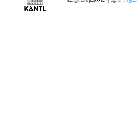
Koningstraat 18 | b-9000 Gent | Belgium | E
ctb@kant