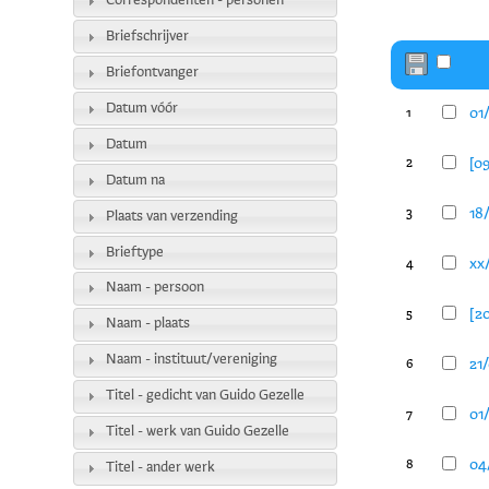
Correspondenten - personen
Briefschrijver
Briefontvanger
Datum vóór
01/
1
Datum
[09
2
Datum na
18/
3
Plaats van verzending
Brieftype
xx/
4
Naam - persoon
[20
5
Naam - plaats
Naam - instituut/vereniging
21/
6
Titel - gedicht van Guido Gezelle
01/
7
Titel - werk van Guido Gezelle
04/
8
Titel - ander werk