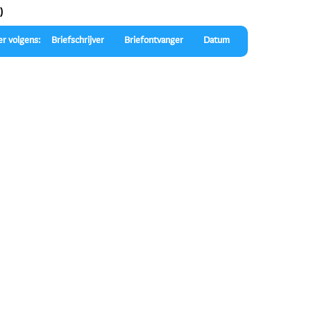
)
er volgens:
Briefschrijver
Briefontvanger
Datum