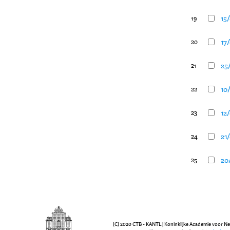
15/
19
17
20
25/
21
10/
22
12/
23
21/
24
20
25
(C) 2020 CTB - KANTL | Koninklijke Academie voor N