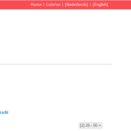
Home
Colofon
[Nederlands]
[English]
racht
[2] 26 - 50