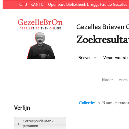
CTB - KANTL
Openbare Bibliotheek Brugge (Guido Gezellear
Gezelles Brieven 
Zoekresulta
Brieven
Verantwoordi
blader
zoek
Collectie:
Naam - persoo
Verfijn
Correspondenten -
personen