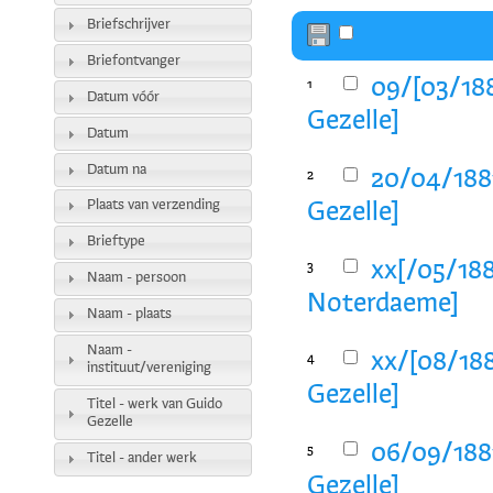
Briefschrijver
Briefontvanger
09/[03/188
1
Datum vóór
Gezelle]
Datum
Datum na
20/04/188
2
Plaats van verzending
Gezelle]
Brieftype
xx[/05/188
3
Naam - persoon
Noterdaeme]
Naam - plaats
Naam -
xx/[08/188
4
instituut/vereniging
Gezelle]
Titel - werk van Guido
Gezelle
06/09/1881
5
Titel - ander werk
Gezelle]