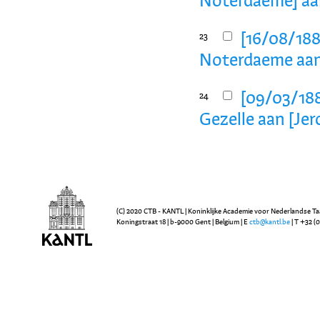
Noterdaeme] aan
[16/08/188
23
Noterdaeme aan
[09/03/1881
24
Gezelle aan [J
(C) 2020 CTB - KANTL | Koninklijke Academie voor Nederlandse Ta
Koningstraat 18 | b-9000 Gent | Belgium | E
ctb@kantl.be
| T +32 (0