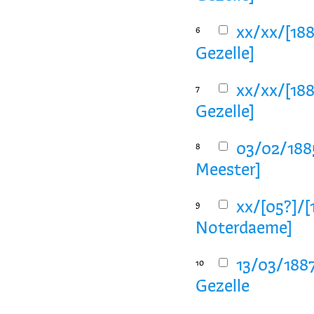
xx/xx/[188
6
Gezelle]
xx/xx/[188
7
Gezelle]
03/02/188
8
Meester]
xx/[05?]/[
9
Noterdaeme]
13/03/188
10
Gezelle