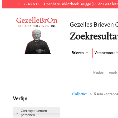
CTB - KANTL
Openbare Bibliotheek Brugge (Guido Gezellear
Gezelles Brieven 
Zoekresulta
Brieven
Verantwoordi
blader
zoek
Collectie:
Naam - persoon
Verfijn
Correspondenten -
personen