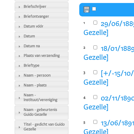
Briefschrijver
Briefontvanger
29/06/1885
1
Datum vóór
Gezelle]
Datum
Datum na
18/01/1889
2
Plaats van verzending
Gezelle]
Brieftype
[+/-15/10/
3
Naam - persoon
Gezelle]
Naam - plaats
Naam -
02/11/1890
4
instituut/vereniging
Gezelle]
Naam - gebeurtenis
Guido Gezelle
13/06/1891
5
Titel - gedicht van Guido
Gezelle
Gezelle]