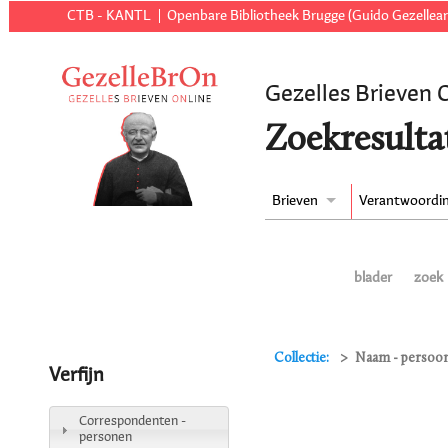
CTB - KANTL
Openbare Bibliotheek Brugge (Guido Gezellear
Gezelles Brieven 
Zoekresulta
Brieven
Verantwoordi
blader
zoek
Collectie:
Naam - persoon 
Verfijn
Correspondenten -
personen