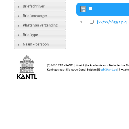
Briefschrijver
Briefontvanger
[xx/xx/1859 t.p.q.
1
Plaats van verzending
Brieftype
Naam - persoon
(C) 2020 CTB - KANTL | Koninklijke Academie voor Nederlandse Ta
Koningstraat 18 | b-9000 Gent | Belgium | E
ctb@kantl.be
| T +32 (0