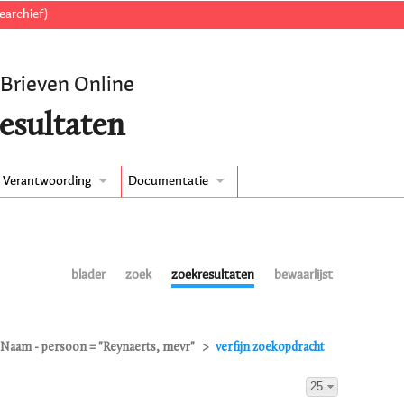
earchief)
 Brieven Online
esultaten
Verantwoording
Documentatie
blader
zoek
zoekresultaten
bewaarlijst
Naam - persoon = "Reynaerts, mevr"
verfijn zoekopdracht
25