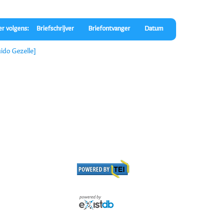
er volgens:
Briefschrijver
Briefontvanger
Datum
uido Gezelle]