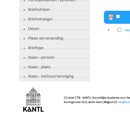
Correspondenten - personen
Briefschrijver
Briefontvanger
Datum
xx/
1
Plaats van verzending
Brieftype
Naam - persoon
Naam - plaats
Naam - instituut/vereniging
(C) 2020 CTB - KANTL | Koninklijke Academie voor N
Koningstraat 18 | b-9000 Gent | Belgium | E
ctb@kant