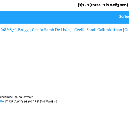
[1]1 - 1 (totaal: 1 in 0.283 sec.)
Sorte
[08/1871], Brugge, Cecilia Sarah De Lisle (= Cecilia Sarah Galbraith) aan [G
ederlandse Taal en Letteren
l.be
| T +32 (0)9 265 93 50 | F +32 (0)9 265 93 49