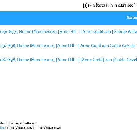
[1]1 - 3 (totaal: 3 in 0.127 sec.)
Sorte
3/09/1857], Hulme (Manchester), [Anne Hill =] Anne Gadd aan [George Will
/03/1858, Hulme (Manchester), [Anne Hill =] Anne Gadd aan Guido Gezelle
/08/1858, Hulme (Manchester), [Anne Hill =] [Anne Gadd] aan [Guido Gezel
ederlandse Taal en Letteren
l.be
| T +32 (0)9 265 93 50 | F +32 (0)9 265 93 49