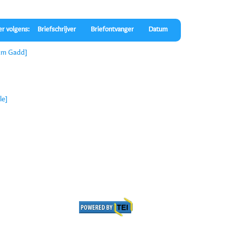
er volgens:
Briefschrijver
Briefontvanger
Datum
iam Gadd]
le]