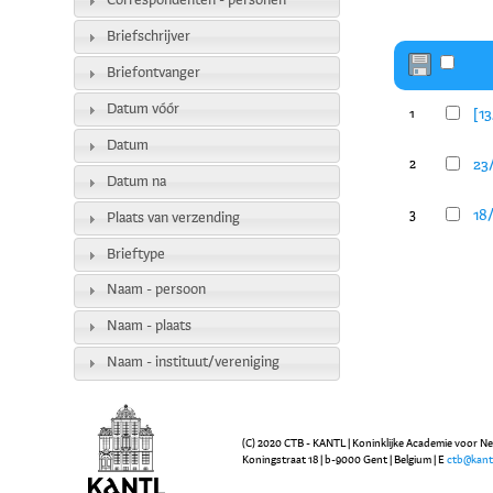
Correspondenten - personen
Briefschrijver
Briefontvanger
Datum vóór
[1
1
Datum
23
2
Datum na
18
3
Plaats van verzending
Brieftype
Naam - persoon
Naam - plaats
Naam - instituut/vereniging
(C) 2020 CTB - KANTL | Koninklijke Academie voor N
Koningstraat 18 | b-9000 Gent | Belgium | E
ctb@kant