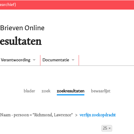
earchief)
 Brieven Online
esultaten
Verantwoording
Documentatie
blader
zoek
zoekresultaten
bewaarlijst
Naam - persoon = "Richmond, Lawrence"
verfijn zoekopdracht
25