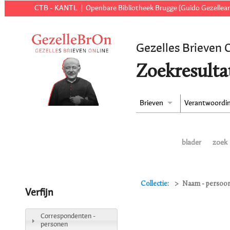
CTB - KANTL
Openbare Bibliotheek Brugge (Guido Gezellear
Gezelles Brieven 
Zoekresulta
Brieven
Verantwoordi
blader
zoek
Collectie:
Naam - persoon 
Verfijn
Correspondenten -
personen