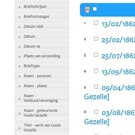
Briefschrijver
Briefontvanger
13/02/1862
1
Datum vóór
Datum
25/02/1862
2
Datum na
25/07/1862
3
Plaats van verzending
Brieftype
13/09/1862
4
Naam - persoon
Naam - plaats
09/04/1863
5
Gezelle]
Naam -
instituut/vereniging
Naam - gebeurtenis
03/08/1863
6
Guido Gezelle
Gezelle]
Titel - werk van Guido
Gezelle