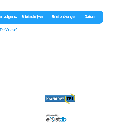
er volgens:
Briefschrijver
Briefontvanger
Datum
De Vriese]