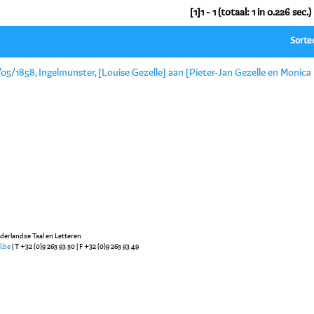
[1]1 - 1 (totaal: 1 in 0.226 sec.)
Sorte
05/1858, Ingelmunster, [Louise Gezelle] aan [Pieter-Jan Gezelle en Monica 
ederlandse Taal en Letteren
l.be
| T +32 (0)9 265 93 50 | F +32 (0)9 265 93 49