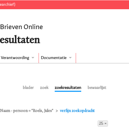
earchief)
 Brieven Online
esultaten
Verantwoording
Documentatie
blader
zoek
zoekresultaten
bewaarlijst
Naam - persoon = "Roels, Jules"
verfijn zoekopdracht
25