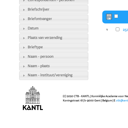
Correspondenten - personen
Briefschrijver
Briefontvanger
Datum
25/
1
Plaats van verzending
Brieftype
Naam - persoon
Naam - plaats
Naam - instituut/vereniging
(C) 2020 CTB - KANTL | Koninklijke Academie voor N
Koningstraat 18 | b-9000 Gent | Belgium | E
ctb@kant