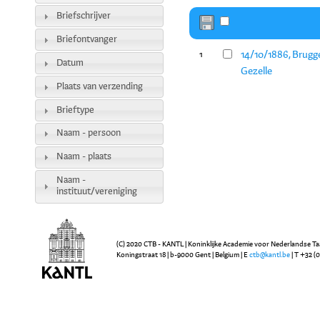
Briefschrijver
Briefontvanger
14/10/1886, Brugg
1
Datum
Gezelle
Plaats van verzending
Brieftype
Naam - persoon
Naam - plaats
Naam -
instituut/vereniging
(C) 2020 CTB - KANTL | Koninklijke Academie voor Nederlandse Ta
Koningstraat 18 | b-9000 Gent | Belgium | E
ctb@kantl.be
| T +32 (0