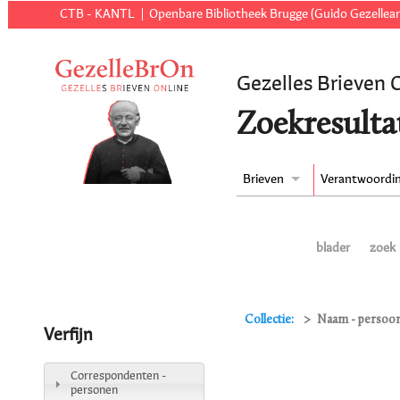
CTB - KANTL
Openbare Bibliotheek Brugge (Guido Gezellear
Gezelles Brieven 
Zoekresulta
Brieven
Verantwoordi
blader
zoek
Collectie:
Naam - persoon 
Verfijn
Correspondenten -
personen