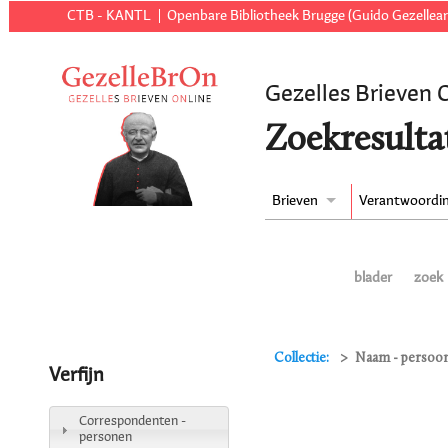
CTB - KANTL
Openbare Bibliotheek Brugge (Guido Gezellear
Gezelles Brieven 
Zoekresulta
Brieven
Verantwoordi
blader
zoek
Collectie:
Naam - persoon
Verfijn
Correspondenten -
personen