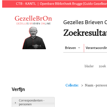
CTB - KANTL
Openbare Bibliotheek Brugge (Guido Gezellear
Gezelles Brieven 
Zoekresulta
Brieven
Verantwoordi
blader
zoek
Collectie:
Naam - persoon
Verfijn
Correspondenten -
personen