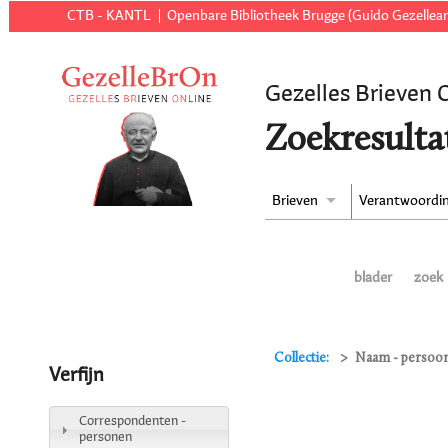
CTB - KANTL
Openbare Bibliotheek Brugge (Guido Gezellear
Gezelles Brieven 
Zoekresulta
Brieven
Verantwoordi
blader
zoek
Collectie:
Naam - persoon
Verfijn
Correspondenten -
personen