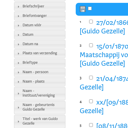
Briefschrijver
Briefontvanger
27/02/186
1
Datum vóór
[Guido Gezelle]
Datum
Datum na
15/01/1870
2
Plaats van verzending
Maatschappij vo
[Guido Gezelle]
Brieftype
Naam - persoon
21/04/1874
3
Naam - plaats
Gezelle]
Naam -
instituut/vereniging
xx/[09/188
4
Naam - gebeurtenis
Guido Gezelle
Gezelle]
Titel - werk van Guido
Gezelle
[08/11/188
5