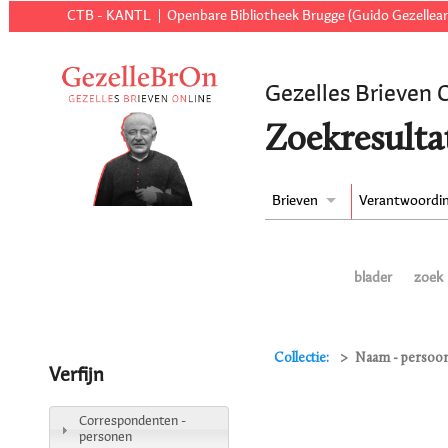
CTB - KANTL
Openbare Bibliotheek Brugge (Guido Gezellear
Gezelles Brieven 
Zoekresulta
Brieven
Verantwoordi
blader
zoek
Collectie:
Naam - persoon
Verfijn
Correspondenten -
personen