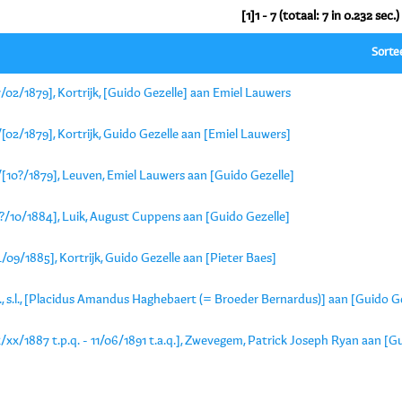
[1]1 - 7 (totaal: 7 in 0.232 sec.)
Sorte
/02/1879], Kortrijk, [Guido Gezelle] aan Emiel Lauwers
[02/1879], Kortrijk, Guido Gezelle aan [Emiel Lauwers]
/[10?/1879], Leuven, Emiel Lauwers aan [Guido Gezelle]
1?/10/1884], Luik, August Cuppens aan [Guido Gezelle]
/09/1885], Kortrijk, Guido Gezelle aan [Pieter Baes]
., s.l., [Placidus Amandus Haghebaert (= Broeder Bernardus)] aan [Guido G
/xx/1887 t.p.q. - 11/06/1891 t.a.q.], Zwevegem, Patrick Joseph Ryan aan [G