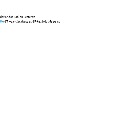
ederlandse Taal en Letteren
l.be
| T +32 (0)9 265 93 50 | F +32 (0)9 265 93 49