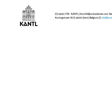
(C) 2020 CTB - KANTL | Koninklijke Academie voor N
Koningstraat 18 | b-9000 Gent | Belgium | E
ctb@kant