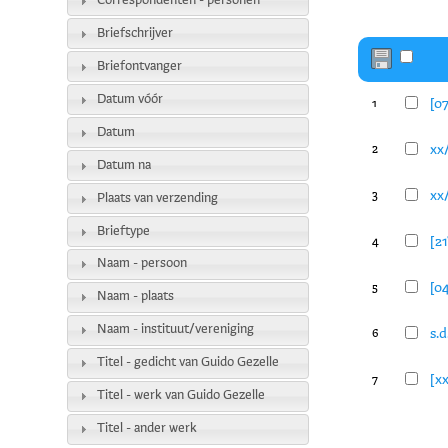
Correspondenten - personen
Briefschrijver
Briefontvanger
Datum vóór
[07
1
Datum
xx/
2
Datum na
xx
3
Plaats van verzending
Brieftype
[2
4
Naam - persoon
[04
5
Naam - plaats
Naam - instituut/vereniging
s.d
6
Titel - gedicht van Guido Gezelle
[xx
7
Titel - werk van Guido Gezelle
Titel - ander werk