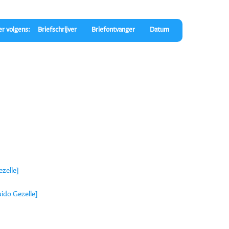
er volgens:
Briefschrijver
Briefontvanger
Datum
ezelle]
uido Gezelle]