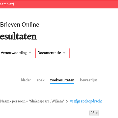
earchief)
 Brieven Online
esultaten
Verantwoording
Documentatie
blader
zoek
zoekresultaten
bewaarlijst
Naam - persoon = "Shakespeare, William"
verfijn zoekopdracht
25