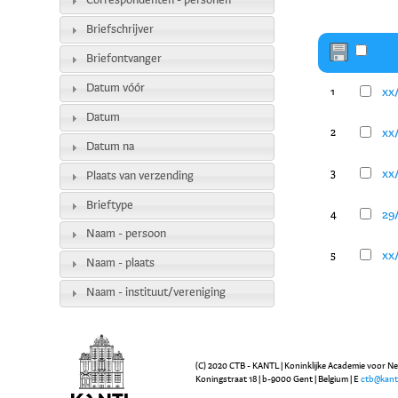
Correspondenten - personen
Briefschrijver
Briefontvanger
Datum vóór
xx
1
Datum
xx
2
Datum na
xx
3
Plaats van verzending
Brieftype
29/
4
Naam - persoon
xx/
5
Naam - plaats
Naam - instituut/vereniging
(C) 2020 CTB - KANTL | Koninklijke Academie voor N
Koningstraat 18 | b-9000 Gent | Belgium | E
ctb@kant