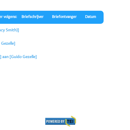
er volgens:
Briefschrijver
Briefontvanger
Datum
ucy Smith)]
 Gezelle]
] aan [Guido Gezelle]