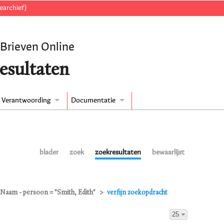
earchief)
 Brieven Online
esultaten
Verantwoording
Documentatie
blader
zoek
zoekresultaten
bewaarlijst
Naam - persoon = "Smith, Edith"
verfijn zoekopdracht
25