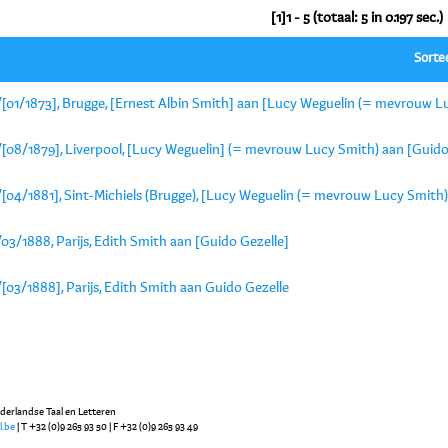
[1]1 - 5 (totaal: 5 in 0.197 sec.)
Sorte
/[01/1873], Brugge, [Ernest Albin Smith] aan [Lucy Weguelin (= mevrouw L
/[08/1879], Liverpool, [Lucy Weguelin] (= mevrouw Lucy Smith) aan [Guido
/[04/1881], Sint-Michiels (Brugge), [Lucy Weguelin (= mevrouw Lucy Smith)
03/1888, Parijs, Edith Smith aan [Guido Gezelle]
[03/1888], Parijs, Edith Smith aan Guido Gezelle
ederlandse Taal en Letteren
l.be
| T +32 (0)9 265 93 50 | F +32 (0)9 265 93 49