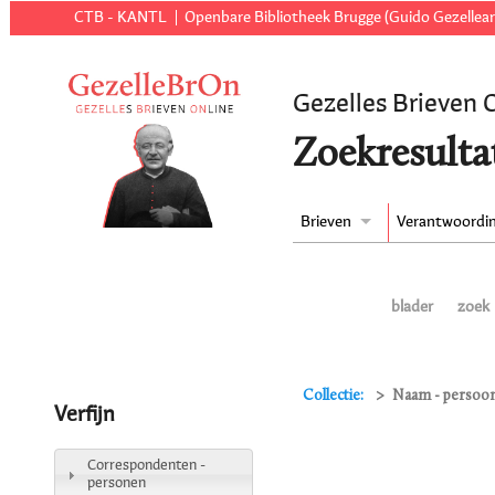
CTB - KANTL
Openbare Bibliotheek Brugge (Guido Gezellear
Gezelles Brieven 
Zoekresulta
Brieven
Verantwoordi
blader
zoek
Collectie:
Naam - persoon
Verfijn
Correspondenten -
personen