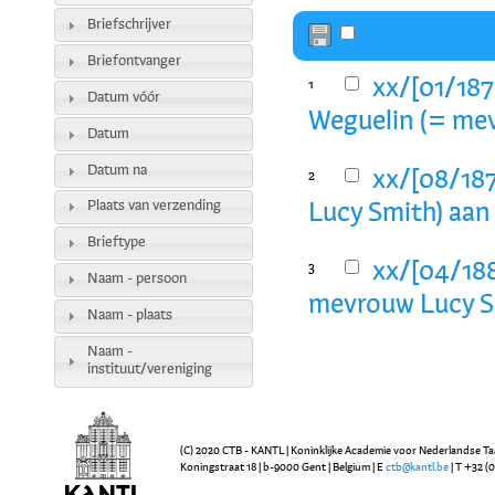
Briefschrijver
Briefontvanger
xx/[01/187
1
Datum vóór
Weguelin (= me
Datum
Datum na
xx/[08/187
2
Plaats van verzending
Lucy Smith) aan
Brieftype
xx/[04/188
3
Naam - persoon
mevrouw Lucy Sm
Naam - plaats
Naam -
instituut/vereniging
(C) 2020 CTB - KANTL | Koninklijke Academie voor Nederlandse Ta
Koningstraat 18 | b-9000 Gent | Belgium | E
ctb@kantl.be
| T +32 (0