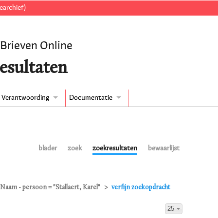
earchief)
 Brieven Online
esultaten
Verantwoording
Documentatie
blader
zoek
zoekresultaten
bewaarlijst
Naam - persoon = "Stallaert, Karel"
verfijn zoekopdracht
25