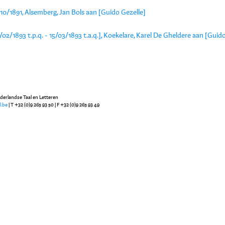
10/1891, Alsemberg, Jan Bols aan [Guido Gezelle]
/02/1893 t.p.q. - 15/03/1893 t.a.q.], Koekelare, Karel De Gheldere aan [Guid
ederlandse Taal en Letteren
l.be
| T +32 (0)9 265 93 50 | F +32 (0)9 265 93 49