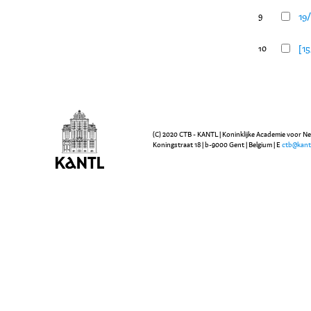
19/
9
[15
10
(C) 2020 CTB - KANTL | Koninklijke Academie voor N
Koningstraat 18 | b-9000 Gent | Belgium | E
ctb@kant