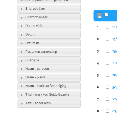
Correspondenten - personen
Briefschrijver
Briefontvanger
Datum vóór
14/
1
Datum
17/
2
Datum na
29/
3
Plaats van verzending
Brieftype
16
4
Naam - persoon
28/
5
Naam - plaats
Naam - instituut/vereniging
30/
6
Titel - werk van Guido Gezelle
xx/
7
Titel - ander werk
07/
8