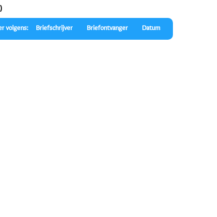
)
er volgens:
Briefschrijver
Briefontvanger
Datum