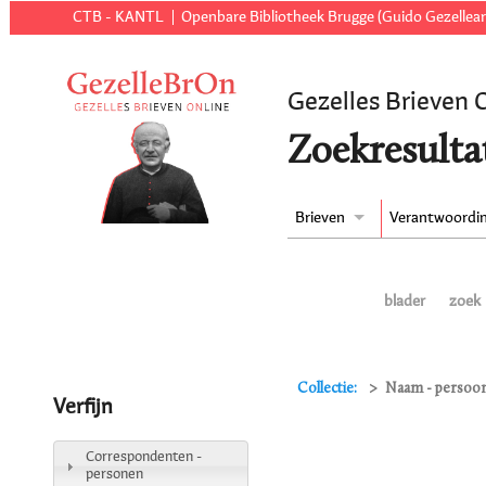
CTB - KANTL
Openbare Bibliotheek Brugge (Guido Gezellear
Gezelles Brieven 
Zoekresulta
Brieven
Verantwoordi
blader
zoek
Collectie:
Naam - persoon 
Verfijn
Correspondenten -
personen